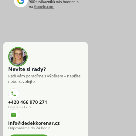
900+ zákazníků nás hodnotilo
na
Google.com
Nevíte si rady?
Rádi vám poradíme s výběrem – napište
nebo zavolejte.
+420 466 970 271
Po–Pá 8–17 h
info@dedekkorenar.cz
Odpovídáme do 24 hodin