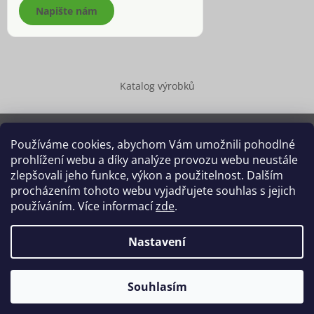
Napište nám
Katalog výrobků
Používáme cookies, abychom Vám umožnili pohodlné
prohlížení webu a díky analýze provozu webu neustále
Copyright 2026
Dědek kořenář®
. Všechna práva vyhrazena.
zlepšovali jeho funkce, výkon a použitelnost. Dalším
Upravit nastavení cookies
procházením tohoto webu vyjadřujete souhlas s jejich
používáním. Více informací
zde
.
Grafický návrh vytvořil a na Shoptet implementoval
Tomáš Hlad
&
Shoptetak.cz
.
Nastavení
Vytvořil Shoptet
Souhlasím