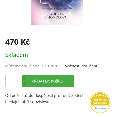
470 Kč
Měrná
Skladem
cena:
Můžeme doručit do:
13.8.2026
Možnosti doručení
PŘIDAT DO KOŠÍKU
Od početí až do dospělosti pro rodiče, kteří
hledají hlubší souvislosti