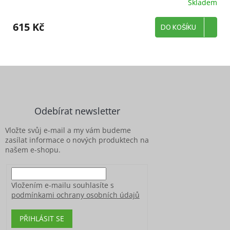
Skladem
615 Kč
DO KOŠÍKU
Z
á
p
a
Odebírat newsletter
t
í
Vložte svůj e-mail a my vám budeme
zasílat informace o nových produktech na
našem e-shopu.
Vložením e-mailu souhlasíte s
podmínkami ochrany osobních údajů
PŘIHLÁSIT SE