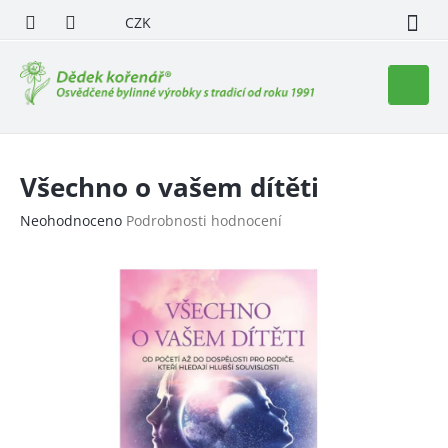
Přejít
CZK
na
obsah
Nákupn
košík
Všechno o vašem dítěti
Průměrné
Neohodnoceno
Podrobnosti hodnocení
hodnocení
produktu
je
0,0
z
5
hvězdiček.