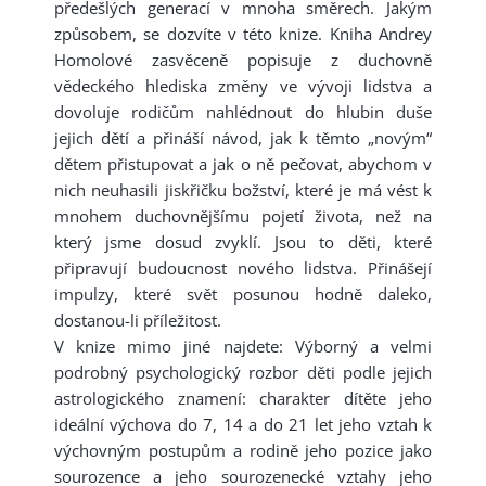
předešlých generací v mnoha směrech. Jakým
způsobem, se dozvíte v této knize. Kniha Andrey
Homolové zasvěceně popisuje z duchovně
vědeckého hlediska změny ve vývoji lidstva a
dovoluje rodičům nahlédnout do hlubin duše
jejich dětí a přináší návod, jak k těmto „novým“
dětem přistupovat a jak o ně pečovat, abychom v
nich neuhasili jiskřičku božství, které je má vést k
mnohem duchovnějšímu pojetí života, než na
který jsme dosud zvyklí. Jsou to děti, které
připravují budoucnost nového lidstva. Přinášejí
impulzy, které svět posunou hodně daleko,
dostanou-li příležitost.
V knize mimo jiné najdete: Výborný a velmi
podrobný psychologický rozbor děti podle jejich
astrologického znamení: charakter dítěte jeho
ideální výchova do 7, 14 a do 21 let jeho vztah k
výchovným postupům a rodině jeho pozice jako
sourozence a jeho sourozenecké vztahy jeho