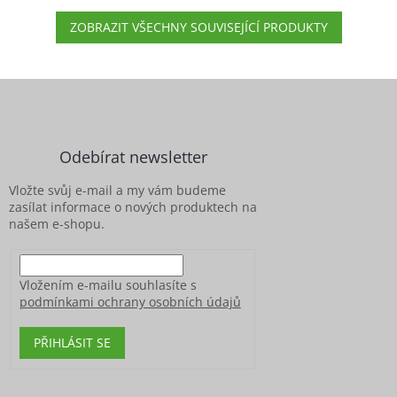
ZOBRAZIT VŠECHNY SOUVISEJÍCÍ PRODUKTY
Z
á
p
a
Odebírat newsletter
t
í
Vložte svůj e-mail a my vám budeme
zasílat informace o nových produktech na
našem e-shopu.
Vložením e-mailu souhlasíte s
podmínkami ochrany osobních údajů
PŘIHLÁSIT SE