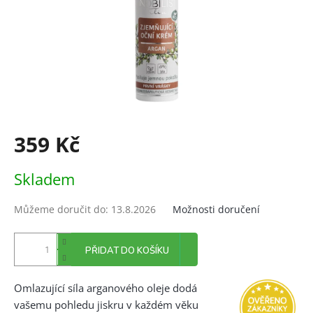
359 Kč
Měrná
Skladem
cena:
Můžeme doručit do:
13.8.2026
Možnosti doručení
PŘIDAT DO KOŠÍKU
Omlazující síla arganového oleje dodá
vašemu pohledu jiskru v každém věku