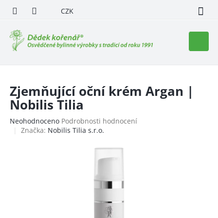
Přejít
CZK
na
obsah
Nákupn
košík
Zjemňující oční krém Argan |
Nobilis Tilia
Průměrné
Neohodnoceno
Podrobnosti hodnocení
hodnocení
Značka:
Nobilis Tilia s.r.o.
produktu
je
0,0
z
5
hvězdiček.