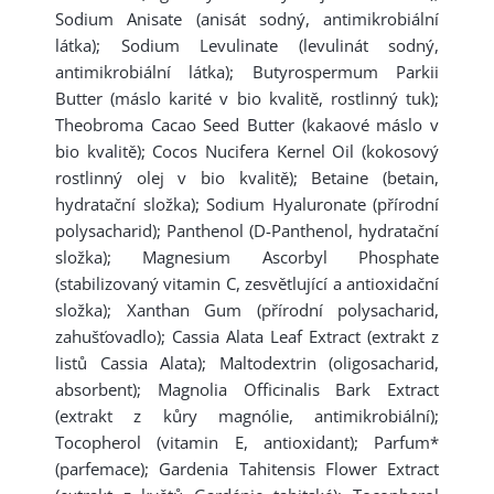
Sodium Anisate (anisát sodný, antimikrobiální
látka); Sodium Levulinate (levulinát sodný,
antimikrobiální látka); Butyrospermum Parkii
Butter (máslo karité v bio kvalitě, rostlinný tuk);
Theobroma Cacao Seed Butter (kakaové máslo v
bio kvalitě); Cocos Nucifera Kernel Oil (kokosový
rostlinný olej v bio kvalitě); Betaine (betain,
hydratační složka); Sodium Hyaluronate (přírodní
polysacharid); Panthenol (D-Panthenol, hydratační
složka); Magnesium Ascorbyl Phosphate
(stabilizovaný vitamin C, zesvětlující a antioxidační
složka); Xanthan Gum (přírodní polysacharid,
zahušťovadlo); Cassia Alata Leaf Extract (extrakt z
listů Cassia Alata); Maltodextrin (oligosacharid,
absorbent); Magnolia Officinalis Bark Extract
(extrakt z kůry magnólie, antimikrobiální);
Tocopherol (vitamin E, antioxidant); Parfum*
(parfemace); Gardenia Tahitensis Flower Extract