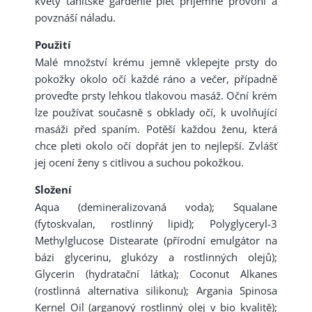
květy tahitské gardénie pleť příjemně provoní a
povznáší náladu.
Použití
Malé množství krému jemně vklepejte prsty do
pokožky okolo očí každé ráno a večer, případně
proveďte prsty lehkou tlakovou masáž. Oční krém
lze používat současně s obklady očí, k uvolňující
masáži před spaním. Potěší každou ženu, která
chce pleti okolo očí dopřát jen to nejlepší. Zvlášť
jej ocení ženy s citlivou a suchou pokožkou.
Složení
Aqua (demineralizovaná voda); Squalane
(fytoskvalan, rostlinný lipid); Polyglyceryl-3
Methylglucose Distearate (přírodní emulgátor na
bázi glycerinu, glukózy a rostlinných olejů);
Glycerin (hydratační látka); Coconut Alkanes
(rostlinná alternativa silikonu); Argania Spinosa
Kernel Oil (arganový rostlinný olej v bio kvalitě);