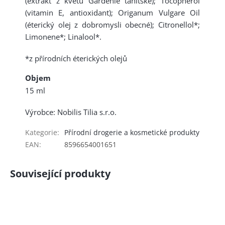
(extrakt z květů Gardénie tahitské); Tocopherol
(vitamin E, antioxidant); Origanum Vulgare Oil
(éterický olej z dobromysli obecné); Citronellol*;
Limonene*; Linalool*.
*z přírodních éterických olejů
Objem
15 ml
Výrobce: Nobilis Tilia s.r.o.
Kategorie
:
Přírodní drogerie a kosmetické produkty
EAN
:
8596654001651
Související produkty