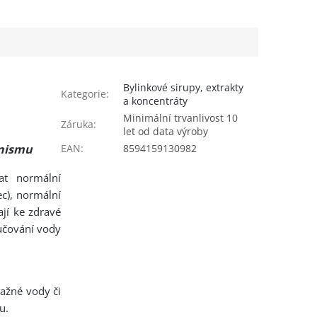
Bylinkové sirupy, extrakty
Kategorie
:
a koncentráty
Minimální trvanlivost 10
Záruka
:
let od data výroby
EAN
:
8594159130982
anismu
at normální
ec), normální
ají ke zdravé
lučování vody
lažné vody či
u.