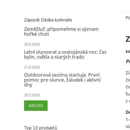
Po
Zápisník Dědka kořenáře
Zeměžluč: připomeňme si význam
hořké chuti
Z
29.6.2026
kó
Letní slunovrat a svatojánská noc: čas
bylin, světla a starých tradic
P
21.6.2026
Z
Outdoorová sezóna startuje. První
pomoc pro slunce, žaludek i aktivní
či
dny
či
fu
28.5.2026
z 
ARCHIV
D
1–
sl
Top 10 produktů