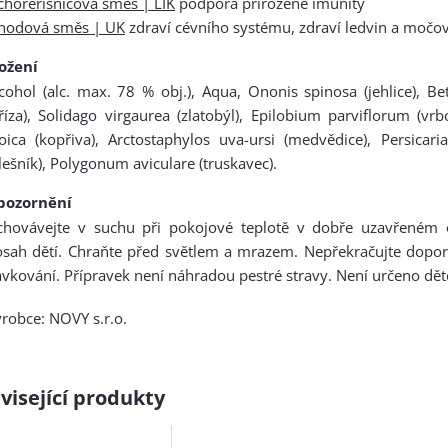
chořeřišnicová směs | LIK
podpora přirozené imunity
ahodová směs | UK
zdraví cévního systému, zdraví ledvin a močov
ložení
cohol (alc. max. 78 % obj.), Aqua, Ononis spinosa (jehlice), B
říza), Solidago virgaurea (zlatobýl), Epilobium parviflorum (vrb
oica (kopřiva), Arctostaphylos uva-ursi (medvědice), Persicaria
lešník), Polygonum aviculare (truskavec).
pozornění
chovávejte v suchu při pokojové teplotě v dobře uzavřeném
osah dětí. Chraňte před světlem a mrazem. Nepřekračujte dopo
vkování. Přípravek není náhradou pestré stravy. Není určeno dět
robce: NOVY s.r.o.
visející produkty