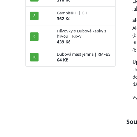
Li
J
Gambit® H | GH
362 Kč
S
Al
Hlívovky® Dubové kapky s
(b
hlívou | RK–V
439 Kč
di
(b
Dubová mast jemná | RM–BS
64 Kč
U
U
d
dá
Vý
Sou