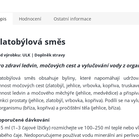
pis
Hodnocení
Ostatní informace
latobýlová směs
d výrobku: ULK | Doplněk stravy
ro zdraví ledvin, močových cest a vylučování vody z org
latobýlová směs obsahuje byliny, které napomáhají udržov
nnost močových cest (zlatobýl, jehlice, vrbovka, kopřiva, truskav
nnost ledvin a močového měchýře (jehlice, medvědice) a přispív
nkci prostaty (jehlice, zlatobýl, vrbovka, kopřiva). Podílí se na vy
organismu (bříza, kopřiva) a pročištění těla (jehlice, bříza).
oporučené dávkování
5 ml (1–3 čajové lžičky) rozmíchejte ve 100–250 ml teplé nebo v
abého čaje. Nedoporučujeme používat vodu minerální ani perlivo