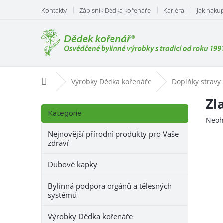
Přejít
Kontakty
Zápisník Dědka kořenáře
Kariéra
Jak naku
na
obsah
Domů
Výrobky Dědka kořenáře
Doplňky stravy
P
Zl
Přeskočit
o
Kategorie
kategorie
Prům
Neoh
s
hodn
t
Nejnovější přírodní produkty pro Vaše
prod
zdraví
r
je
a
0,0
Dubové kapky
n
z
n
5
Bylinná podpora orgánů a tělesných
hvězd
í
systémů
p
a
Výrobky Dědka kořenáře
n