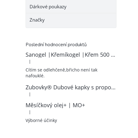
Dárkové poukazy
Značky
Poslední hodnocení produktů
Sanogel |Křemíkogel |Křem 500 ml
|
Hodnocení produktu je 5 z 5 hvězdiček.
Cítím se odlehčeně,břicho není tak
nafouklé.
Zubovky® Dubové kapky s propolisem | RK–ZP
|
Hodnocení produktu je 5 z 5 hvězdiček.
Měsíčkový olej+ | MO+
|
Hodnocení produktu je 5 z 5 hvězdiček.
Výborné účinky