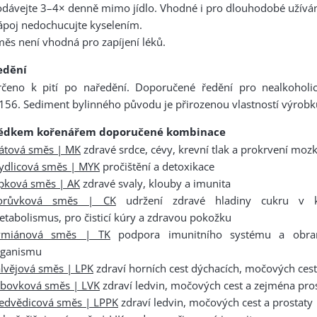
dávejte 3–4× denně mimo jídlo. Vhodné i pro dlouhodobé užíván
poj nedochucujte kyselením.
ěs není vhodná pro zapíjení léků.
edění
rčeno k pití po naředění. Doporučené ředění pro nealkoholi
156. Sediment bylinného původu je přirozenou vlastností výrobk
ědkem kořenářem doporučené kombinace
átová směs | MK
zdravé srdce, cévy, krevní tlak a prokrvení moz
ydlicová směs | MYK
pročištění a detoxikace
ípková směs | AK
zdravé svaly, klouby a imunita
orůvková směs | CK
udržení zdravé hladiny cukru v kr
tabolismus, pro čisticí kúry a zdravou pokožku
ymiánová směs | TK
podpora imunitního systému a obran
rganismu
lvějová směs | LPK
zdraví horních cest dýchacích, močových cest
rbovková směs | LVK
zdraví ledvin, močových cest a zejména pro
edvědicová směs | LPPK
zdraví ledvin, močových cest a prostaty