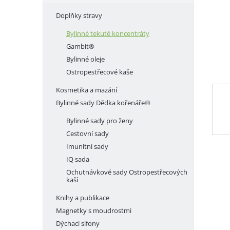
e
Doplňky stravy
l
Bylinné tekuté koncentráty
Gambit®
Bylinné oleje
Ostropestřecové kaše
Kosmetika a mazání
Bylinné sady Dědka kořenáře®
Bylinné sady pro ženy
Cestovní sady
Imunitní sady
IQ sada
Ochutnávkové sady Ostropestřecových
kaší
Knihy a publikace
Magnetky s moudrostmi
Dýchací sifony