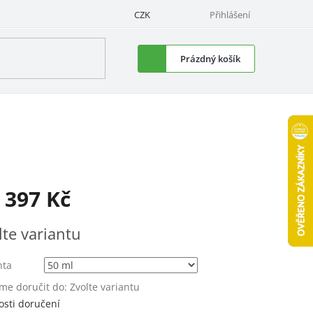
CZK
Přihlášení
Nákupní
Prázdný košík
košík
d
397 Kč
á
lte variantu
nta
e doručit do:
Zvolte variantu
sti doručení