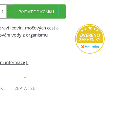
PŘIDAT DO KOŠÍKU
draví ledvin, močových cest a
ování vody z organismu
lní informace
SK
ZEPTAT SE