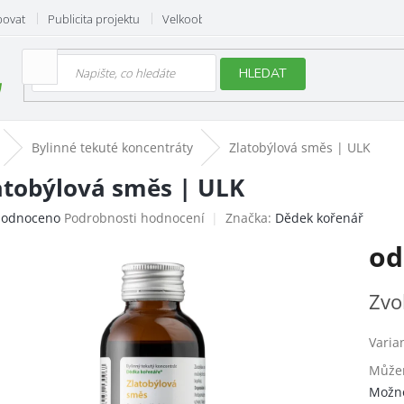
povat
Publicita projektu
Velkoobchod
Hodnocení obchodu
HLEDAT
Bylinné tekuté koncentráty
Zlatobýlová směs | ULK
atobýlová směs | ULK
ěrné
odnoceno
Podrobnosti hodnocení
Značka:
Dědek kořenář
ocení
o
uktu
Měrn
Zvo
cena:
iček.
Varia
Můžem
Možno