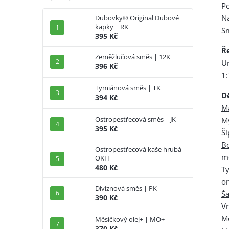
Po
Ná
Dubovky® Original Dubové
kapky | RK
Sm
395 Kč
Ř
Zeměžlučová směs | 12K
U
396 Kč
1:
Tymiánová směs | TK
D
394 Kč
M
Ostropestřecová směs | JK
M
395 Kč
Š
B
Ostropestřecová kaše hrubá |
me
OKH
480 Kč
T
o
Diviznová směs | PK
Ša
390 Kč
V
M
Měsíčkový olej+ | MO+
370 Kč