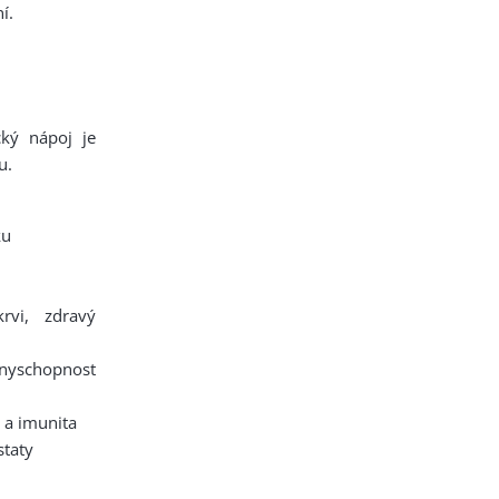
í.
cký nápoj je
u.
ku
vi, zdravý
yschopnost
 a imunita
staty