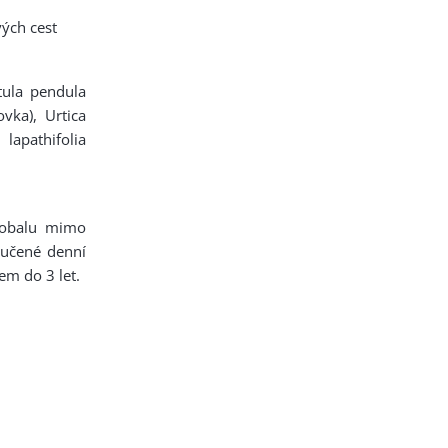
ých cest
etula pendula
ovka), Urtica
 lapathifolia
 obalu mimo
ručené denní
em do 3 let.