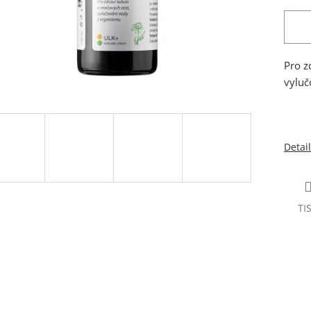
Pro z
vyluč
Detai
TI