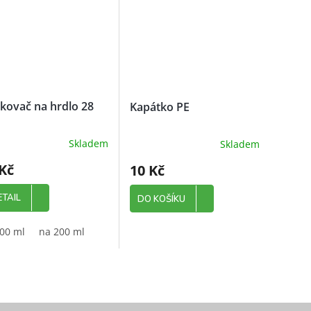
kovač na hrdlo 28
Kapátko PE
Skladem
Skladem
měrné
nocení
Kč
10 Kč
uktu
ETAIL
DO KOŠÍKU
00 ml
na 200 ml
diček.