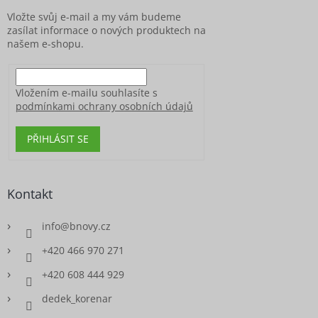
í
Vložte svůj e-mail a my vám budeme
zasílat informace o nových produktech na
našem e-shopu.
Vložením e-mailu souhlasíte s
podmínkami ochrany osobních údajů
PŘIHLÁSIT SE
Kontakt
info
@
bnovy.cz
+420 466 970 271
+420 608 444 929
dedek_korenar