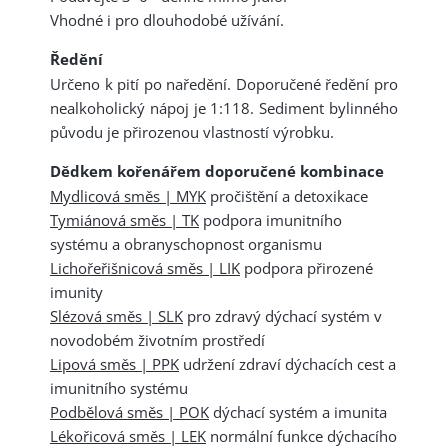
Vhodné i pro dlouhodobé užívání.
Ředění
Určeno k pití po naředění. Doporučené ředění pro
nealkoholický nápoj je 1:118. Sediment bylinného
původu je přirozenou vlastností výrobku.
Dědkem kořenářem doporučené kombinace
Mydlicová směs | MYK
pročištění a detoxikace
Tymiánová směs | TK
podpora imunitního
systému a obranyschopnost organismu
Lichořeřišnicová směs | LIK
podpora přirozené
imunity
Slézová směs | SLK
pro zdravý dýchací systém v
novodobém životním prostředí
Lipová směs | PPK
udržení zdraví dýchacích cest a
imunitního systému
Podbělová směs | POK
dýchací systém a imunita
Lékořicová směs | LEK
normální funkce dýchacího