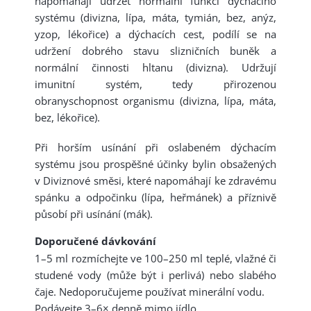
napomáhají udržet normální funkci dýchacího
systému (divizna, lípa, máta, tymián, bez, anýz,
yzop, lékořice) a dýchacích cest, podílí se na
udržení dobrého stavu slizničních buněk a
normální činnosti hltanu (divizna). Udržují
imunitní systém, tedy přirozenou
obranyschopnost organismu (divizna, lípa, máta,
bez, lékořice).
Při horším usínání při oslabeném dýchacím
systému jsou prospěšné účinky bylin obsažených
v Diviznové směsi, které napomáhají ke zdravému
spánku a odpočinku (lípa, heřmánek) a příznivě
působí při usínání (mák).
Doporučené dávkování
1–5 ml rozmíchejte ve 100–250 ml teplé, vlažné či
studené vody (může být i perlivá) nebo slabého
čaje. Nedoporučujeme používat minerální vodu.
Podávejte 3–6× denně mimo jídlo.