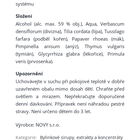
systému
Složení
Alcohol (alc. max. 59 % obj.), Aqua, Verbascum
densiflorum (divizna), Tilia cordata (lípa), Tussilago
farfara (podběl kořen), Papaver rhoeas (mák),
Pimpinella anisum (anýz), Thymus vulgaris
(tymián), Glycyrrhiza glabra (lékořice), Primula
veris (prvosenka).
Upozornění
Uchovávejte v suchu při pokojové teplotě v dobře
uzavřeném obalu mimo dosah dětí. Chraňte před
světlem a mrazem. Nepřekračujte doporučené
denní dávkování. Přípravek není náhradou pestré
stravy. Není určeno dětem do 3 let.
Výrobce: NOVY s.r.o.
Kategorie
:
Bylinkové sirupy, extrakty a koncentráty