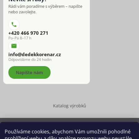
Rádi vám poradíme s výběrem – napište
nebo zavolejte.
+420 466 970 271
Po–Pá 8–17 h
info@dedekkorenar.cz
Odpovídáme do 24 hodin
Napište nám
Katalog výrobků
Používáme cookies, abychom Vám umožnili pohodlné
prohlížení webu a díky analýze provozu webu neustále