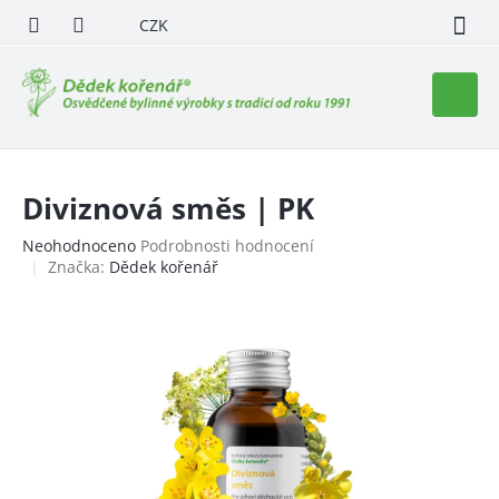
Přejít
CZK
na
obsah
Nákupn
košík
Diviznová směs | PK
Průměrné
Neohodnoceno
Podrobnosti hodnocení
hodnocení
Značka:
Dědek kořenář
produktu
je
0,0
z
5
hvězdiček.