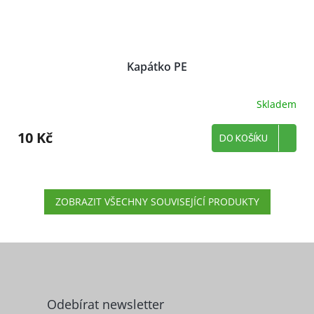
Kapátko PE
Skladem
10 Kč
DO KOŠÍKU
ZOBRAZIT VŠECHNY SOUVISEJÍCÍ PRODUKTY
Z
á
p
a
Odebírat newsletter
t