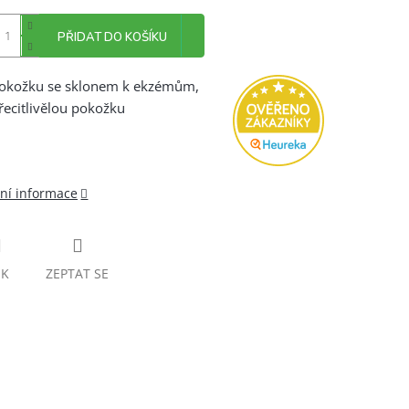
PŘIDAT DO KOŠÍKU
okožku se sklonem k ekzémům,
řecitlivělou pokožku
lní informace
SK
ZEPTAT SE