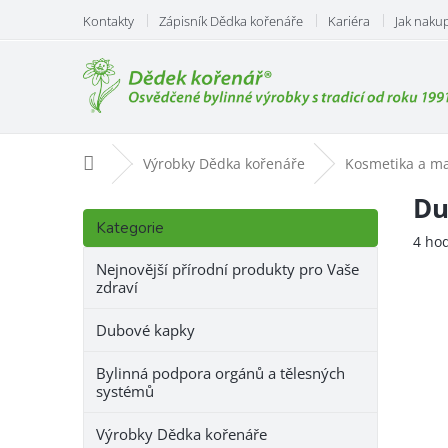
Přejít
Kontakty
Zápisník Dědka kořenáře
Kariéra
Jak naku
na
obsah
Domů
Výrobky Dědka kořenáře
Kosmetika a m
P
Du
Přeskočit
o
Kategorie
kategorie
Prům
4 ho
s
hodn
t
Nejnovější přírodní produkty pro Vaše
prod
zdraví
r
je
a
5,0
Dubové kapky
n
z
n
5
Bylinná podpora orgánů a tělesných
hvězd
í
systémů
p
a
Výrobky Dědka kořenáře
n