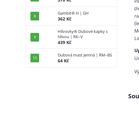
P
(ř
Gambit® H | GH
ra
362 Kč
(l
M
Hlívovky® Dubové kapky s
hlívou | RK–V
Li
439 Kč
U
Dubová mast jemná | RM–BS
Uc
64 Kč
Vý
Sou