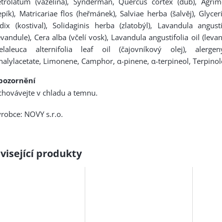
etrolatum (vazelína), Synderman, Quercus cortex (dub), Agri
epík), Matricariae flos (heřmánek), Salviae herba (šalvěj), Glyce
dix (kostival), Solidaginis herba (zlatobýl), Lavandula angust
evandule), Cera alba (včelí vosk), Lavandula angustifolia oil (levan
elaleuca alternifolia leaf oil (čajovníkový olej), alergen
nalylacetate, Limonene, Camphor, α-pinene, α-terpineol, Terpinol
pozornění
hovávejte v chladu a temnu.
robce: NOVY s.r.o.
visející produkty