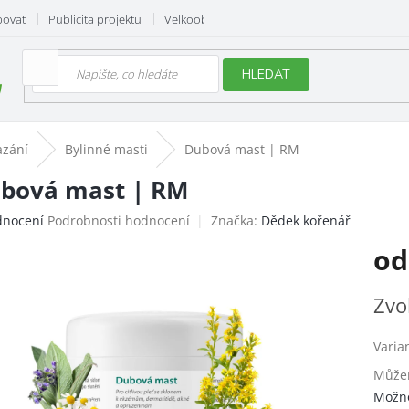
povat
Publicita projektu
Velkoobchod
Hodnocení obchodu
HLEDAT
azání
Bylinné masti
Dubová mast | RM
bová mast | RM
ěrné
dnocení
Podrobnosti hodnocení
Značka:
Dědek kořenář
ocení
o
uktu
Měrn
Zvo
cena:
iček.
Varia
Můžem
Možno