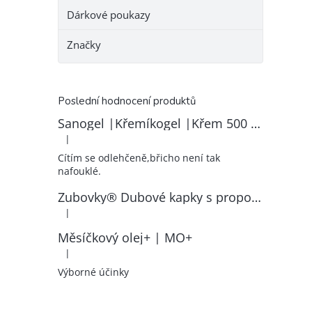
Dárkové poukazy
Značky
Poslední hodnocení produktů
Sanogel |Křemíkogel |Křem 500 ml
|
Hodnocení produktu je 5 z 5 hvězdiček.
Cítím se odlehčeně,břicho není tak
nafouklé.
Zubovky® Dubové kapky s propolisem | RK–ZP
|
Hodnocení produktu je 5 z 5 hvězdiček.
Měsíčkový olej+ | MO+
|
Hodnocení produktu je 5 z 5 hvězdiček.
Výborné účinky