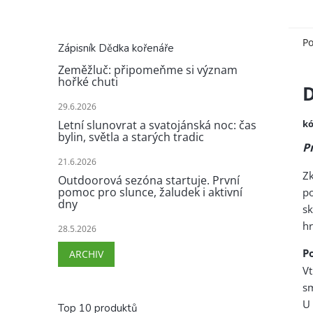
Po
Zápisník Dědka kořenáře
Zeměžluč: připomeňme si význam
hořké chuti
29.6.2026
kó
Letní slunovrat a svatojánská noc: čas
bylin, světla a starých tradic
P
21.6.2026
Zk
Outdoorová sezóna startuje. První
pomoc pro slunce, žaludek i aktivní
po
dny
s
hr
28.5.2026
Po
ARCHIV
V
sm
U
Top 10 produktů