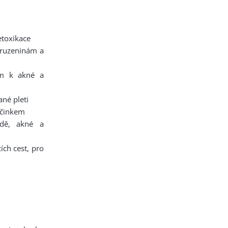
etoxikace
pruzeninám a
em k akné a
né pleti
účinkem
dě, akné a
ích cest, pro