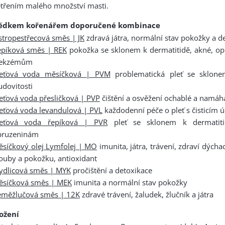
třením malého množství masti.
ědkem kořenářem doporučené kombinace
tropestřecová směs | JK
zdravá játra, normální stav pokožky a d
epíková směs | REK
pokožka se sklonem k dermatitidě, akné, o
 ekzémům
leťová voda měsíčková | PVM
problematická pleť se sklon
udovitosti
eťová voda přesličková | PVP
čištění a osvěžení ochablé a namáha
eťová voda levandulová | PVL
každodenní péče o pleť s čisticím 
leťová voda řepíková | PVR
pleť se sklonem k dermatiti
pruzeninám
síčkový olej Lymfolej | MO
imunita, játra, trávení, zdraví dýchac
ouby a pokožku, antioxidant
ydlicová směs | MYK
pročištění a detoxikace
ěsíčková směs | MEK
imunita a normální stav pokožky
eměžlučová směs | 12K
zdravé trávení, žaludek, žlučník a játra
ložení