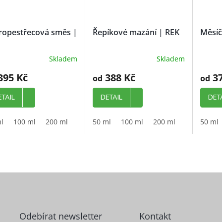
ropestřecová směs |
Řepíkové mazání | REK
Měsíč
Skladem
Skladem
395 Kč
388 Kč
37
od
od
ETAIL
DETAIL
DET
l
100 ml
200 ml
1000 ml
50 ml
100 ml
200 ml
1000 ml
50 ml
Odebírat newsletter
Kontakt