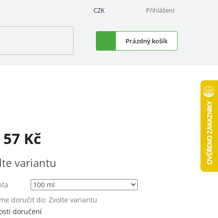
CZK
Přihlášení
Nákupní
Prázdný košík
košík
d
57 Kč
á
lte variantu
nta
e doručit do:
Zvolte variantu
sti doručení