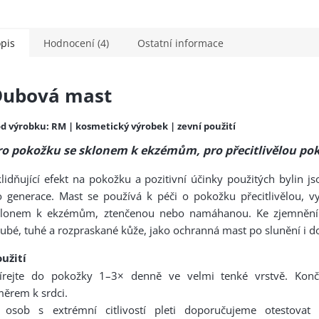
pis
Hodnocení (4)
Ostatní informace
Dubová mast
d výrobku: RM | kosmetický výrobek | zevní použití
ro pokožku se sklonem k ekzémům, pro přecitlivělou po
lidňující efekt na pokožku a pozitivní účinky použitých bylin j
 generace. Mast se používá k péči o pokožku přecitlivělou, v
klonem k ekzémům, ztenčenou nebo namáhanou. Ke zjemnění 
ubé, tuhé a rozpraskané kůže, jako ochranná mast po slunění i d
užití
tírejte do pokožky 1–3× denně ve velmi tenké vrstvě. Konč
ěrem k srdci.
 osob s extrémní citlivostí pleti doporučujeme otestovat s