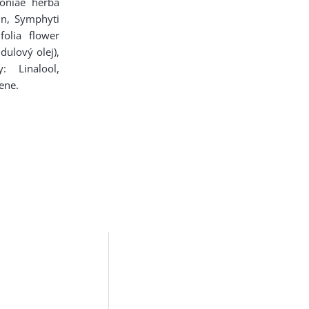
moniae herba
rin, Symphyti
ifolia flower
dulový olej),
y: Linalool,
ene.