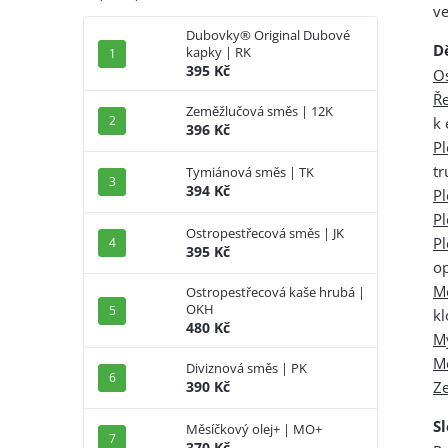
ve
Dubovky® Original Dubové
D
kapky | RK
395 Kč
Os
Ř
Zeměžlučová směs | 12K
k
396 Kč
P
tr
Tymiánová směs | TK
394 Kč
Pl
Pl
Ostropestřecová směs | JK
P
395 Kč
o
Mě
Ostropestřecová kaše hrubá |
OKH
kl
480 Kč
M
M
Diviznová směs | PK
Z
390 Kč
S
Měsíčkový olej+ | MO+
370 Kč