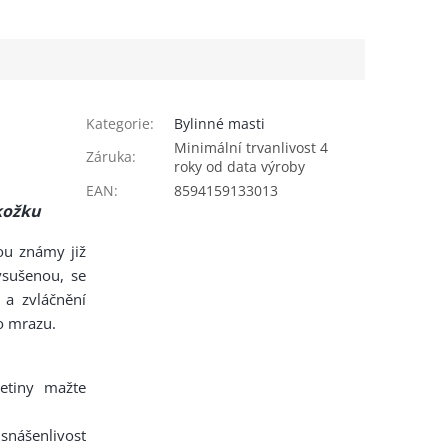
Kategorie
:
Bylinné masti
Minimální trvanlivost 4
Záruka
:
roky od data výroby
EAN
:
8594159133013
kožku
sou známy již
ysušenou, se
a zvláčnění
o mrazu.
etiny mažte
nášenlivost