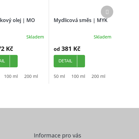
Další
produkt
kový olej | MO
Mydlicová směs | MYK
Skladem
Skladem
2 Kč
381 Kč
od
AIL
DETAIL
100 ml
200 ml
1000 ml
50 ml
100 ml
200 ml
1000 ml
Informace pro vás