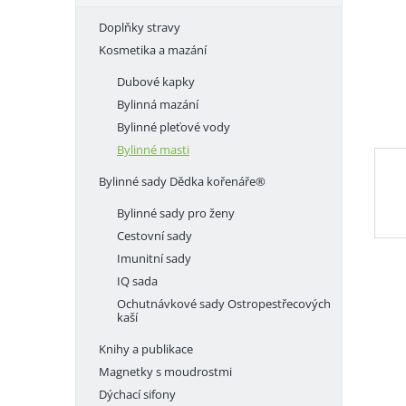
e
Doplňky stravy
l
Kosmetika a mazání
Dubové kapky
Bylinná mazání
Bylinné pleťové vody
Bylinné masti
Bylinné sady Dědka kořenáře®
Bylinné sady pro ženy
Cestovní sady
Imunitní sady
IQ sada
Ochutnávkové sady Ostropestřecových
kaší
Knihy a publikace
Magnetky s moudrostmi
Dýchací sifony