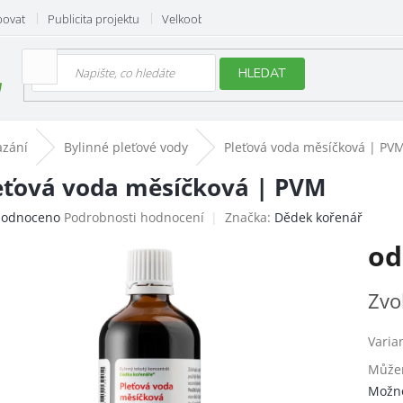
povat
Publicita projektu
Velkoobchod
Hodnocení obchodu
HLEDAT
azání
Bylinné pleťové vody
Pleťová voda měsíčková | PV
eťová voda měsíčková | PVM
ěrné
odnoceno
Podrobnosti hodnocení
Značka:
Dědek kořenář
ocení
o
uktu
Měrn
Zvo
cena:
iček.
Varia
Můžem
Možno