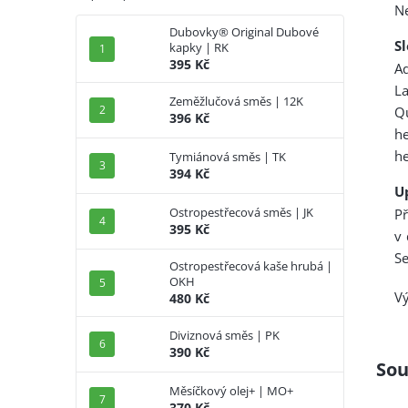
Ne
Dubovky® Original Dubové
S
kapky | RK
395 Kč
Aq
La
Zeměžlučová směs | 12K
Qu
396 Kč
he
he
Tymiánová směs | TK
394 Kč
U
Ostropestřecová směs | JK
Př
395 Kč
v
Se
Ostropestřecová kaše hrubá |
OKH
Vý
480 Kč
Diviznová směs | PK
390 Kč
Sou
Měsíčkový olej+ | MO+
370 Kč