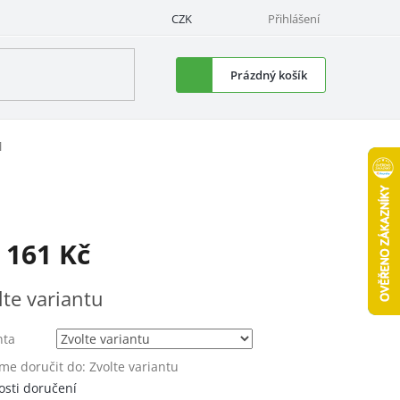
CZK
Přihlášení
Nákupní
Prázdný košík
košík
M
d
161 Kč
á
lte variantu
nta
e doručit do:
Zvolte variantu
sti doručení