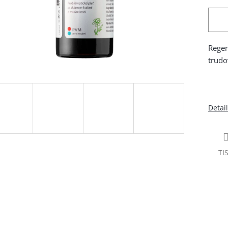
Regen
trudo
Detai
TI