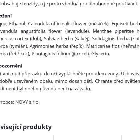
obsahuje tenzidy, a je proto vhodná pro dlouhodobé používání.
ložení
ua, Ethanol, Calendula officinalis flower (měsíček), Equiseti herba
vandula angustifolia flower (levandule), Menthae piperitae h
ercus cortex (dub), Salviae herba (šalvěj), Solidaginis herba (zla
rba (tymián), Agrimoniae herba (řepík), Matricariae flos (heřmánek
rba (řebříček), Plantaginis folium (jitrocel), Glycerin.
pozornění
i vniknutí přípravku do očí vypláchněte proudem vody. Uchováve
 dobře uzavřeném obalu, mimo dosah dětí. Chraňte před světl
diment bylinného původu není na závadu.
robce: NOVY s.r.o.
visející produkty