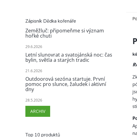
Po
Zápisník Dědka kořenáře
Zeměžluč: připomeňme si význam
hořké chuti
P
29.6.2026
kó
Letní slunovrat a svatojánská noc: čas
bylin, světla a starých tradic
R
21.6.2026
Zk
Outdoorová sezóna startuje. První
pomoc pro slunce, žaludek i aktivní
pó
dny
js
h
28.5.2026
st
ARCHIV
Po
A
na
Top 10 produktů