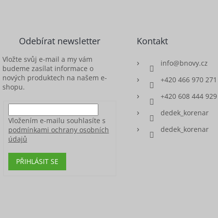
Odebírat newsletter
Kontakt
Vložte svůj e-mail a my vám
info
@
bnovy.cz
budeme zasílat informace o
nových produktech na našem e-
+420 466 970 271
shopu.
+420 608 444 929
dedek_korenar
Vložením e-mailu souhlasíte s
dedek_korenar
podmínkami ochrany osobních
údajů
PŘIHLÁSIT SE