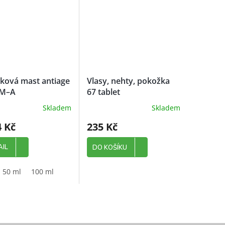
ková mast antiage
Vlasy, nehty, pokožka
M–A
67 tablet
Skladem
Skladem
 Kč
235 Kč
AIL
DO KOŠÍKU
50 ml
100 ml