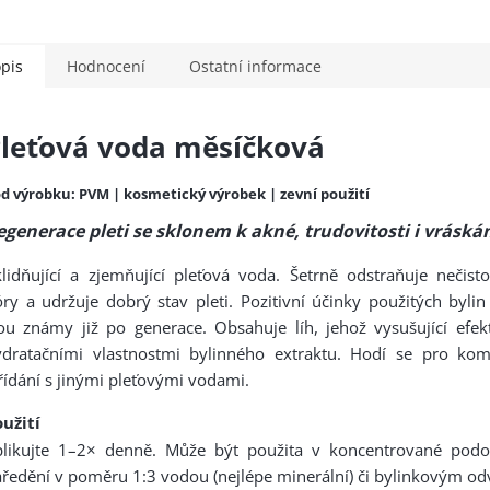
pis
Hodnocení
Ostatní informace
leťová voda měsíčková
d výrobku: PVM | kosmetický výrobek | z
evní použití
egenerace pleti se sklonem k akné, trudovitosti i vrásk
lidňující a zjemňující pleťová voda. Šetrně odstraňuje nečisto
ry a udržuje dobrý stav pleti. Pozitivní účinky použitých byli
ou známy již po generace. Obsahuje líh, jehož vysušující efek
ydratačními vlastnostmi bylinného extraktu. Hodí se pro ko
řídání s jinými pleťovými vodami.
užití
plikujte 1–2× denně. Může být použita v koncentrované pod
ředění v poměru 1:3 vodou (nejlépe minerální) či bylinkovým o