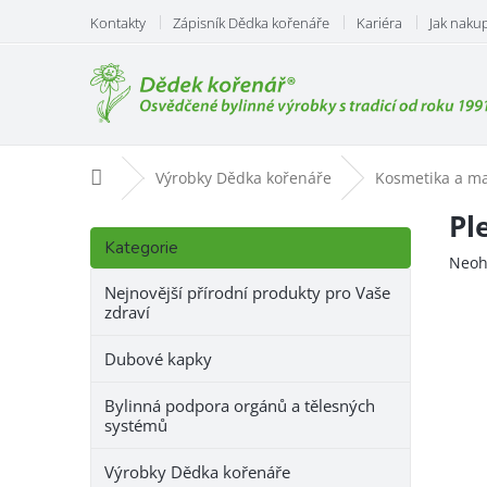
Přejít
Kontakty
Zápisník Dědka kořenáře
Kariéra
Jak naku
na
obsah
Domů
Výrobky Dědka kořenáře
Kosmetika a m
P
Pl
Přeskočit
o
Kategorie
kategorie
Prům
Neoh
s
hodn
t
Nejnovější přírodní produkty pro Vaše
prod
zdraví
r
je
a
0,0
Dubové kapky
n
z
n
5
Bylinná podpora orgánů a tělesných
hvězd
í
systémů
p
a
Výrobky Dědka kořenáře
n