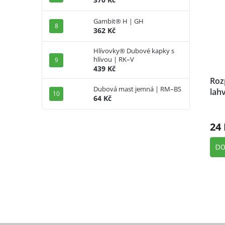
Gambit® H | GH
362 Kč
Hlívovky® Dubové kapky s
hlívou | RK–V
439 Kč
Roz
Dubová mast jemná | RM–BS
lah
64 Kč
Prů
hod
24 
prod
je
5,0
DO
z
5
hvěz