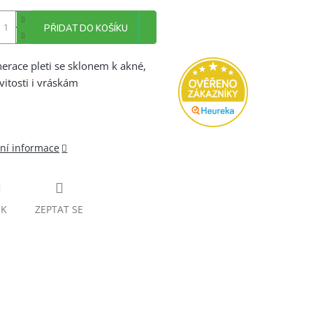
PŘIDAT DO KOŠÍKU
erace pleti se sklonem k akné,
vitosti i vráskám
lní informace
SK
ZEPTAT SE