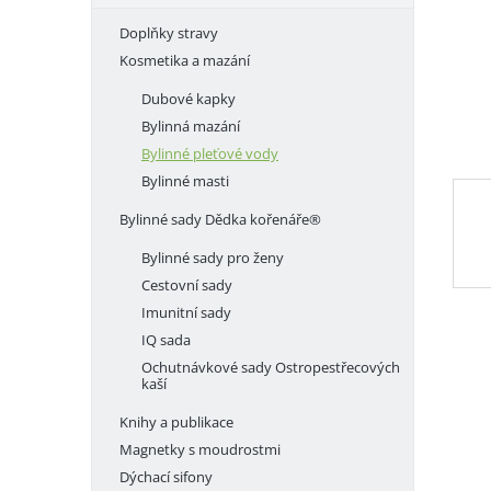
e
Doplňky stravy
l
Kosmetika a mazání
Dubové kapky
Bylinná mazání
Bylinné pleťové vody
Bylinné masti
Bylinné sady Dědka kořenáře®
Bylinné sady pro ženy
Cestovní sady
Imunitní sady
IQ sada
Ochutnávkové sady Ostropestřecových
kaší
Knihy a publikace
Magnetky s moudrostmi
Dýchací sifony