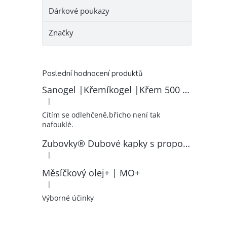
Dárkové poukazy
Značky
Poslední hodnocení produktů
Sanogel |Křemíkogel |Křem 500 ml
|
Hodnocení produktu je 5 z 5 hvězdiček.
Cítím se odlehčeně,břicho není tak
nafouklé.
Zubovky® Dubové kapky s propolisem | RK–ZP
|
Hodnocení produktu je 5 z 5 hvězdiček.
Měsíčkový olej+ | MO+
|
Hodnocení produktu je 5 z 5 hvězdiček.
Výborné účinky