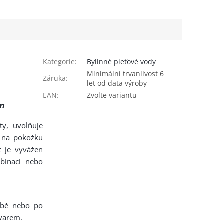
Kategorie
:
Bylinné pleťové vody
Minimální trvanlivost 6
Záruka
:
let od data výroby
EAN
:
Zvolte variantu
ám
ty, uvolňuje
n na pokožku
t je vyvážen
mbinaci nebo
obě nebo po
dvarem.