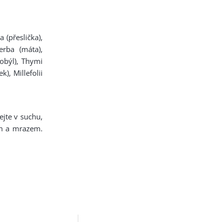
 (přeslička),
erba (máta),
tobýl), Thymi
), Millefolii
jte v suchu,
em a mrazem.