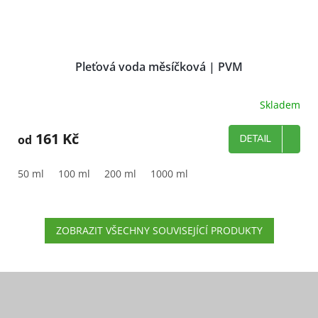
Pleťová voda měsíčková | PVM
Skladem
161 Kč
od
DETAIL
50 ml
100 ml
200 ml
1000 ml
ZOBRAZIT VŠECHNY SOUVISEJÍCÍ PRODUKTY
Z
á
p