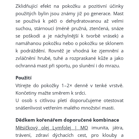
Zklidňující efekt na pokožku a pozitivní účinky
použitých bylin jsou známy již po generace. Mast
se používá k péči o dehydratovanou až velmi
suchou, stárnoucí (méně pružná, ztenčená, snáze
se poškodí a je náchylnější k tvorbě vrásek) a
namáhanou pokožku nebo o pokožku se sklonem
k podráždění. Rovněž je vhodná ke zjemnění a
zvláčnění hrubé, tuhé a rozpraskané kůže a jako
ochranná mast při sportu, po slunění i do mrazu.
Použití
Vtírejte do pokožky 1–2× denně v tenké vrstvě.
Končetiny mažte směrem k srdci.
U osob s citlivou pletí doporučujeme otestovat
snášenlivost vetřením malého množství masti.
Dědkem kořenářem doporučené kombinace
Měsíčkový olej Lymfolej | MO
imunita, játra,
trávení, zdraví dýchacích cest, pro klouby a