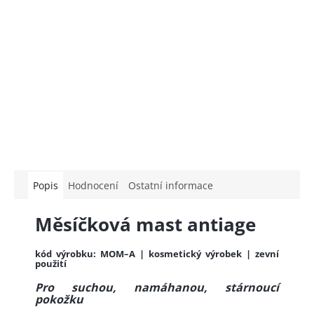
Popis
Hodnocení
Ostatní informace
Měsíčková mast antiage
kód výrobku: MOM–A | kosmetický výrobek | z
evní
použití
Pro suchou, namáhanou, stárnoucí
pokožku