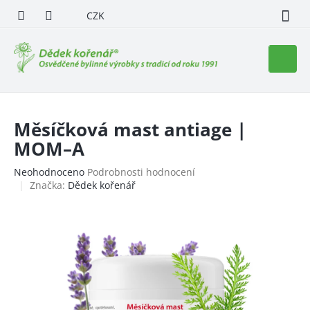
Přejít
CZK
na
obsah
Nákupn
košík
Měsíčková mast antiage |
MOM–A
Průměrné
Neohodnoceno
Podrobnosti hodnocení
hodnocení
Značka:
Dědek kořenář
produktu
je
0,0
z
5
hvězdiček.