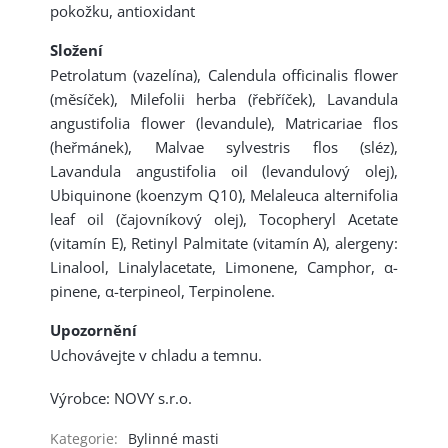
pokožku, antioxidant
Složení
Petrolatum (vazelína), Calendula officinalis flower
(měsíček), Milefolii herba (řebříček), Lavandula
angustifolia flower (levandule), Matricariae flos
(heřmánek), Malvae sylvestris flos (sléz),
Lavandula angustifolia oil (levandulový olej),
Ubiquinone (koenzym Q10), Melaleuca alternifolia
leaf oil (čajovníkový olej), Tocopheryl Acetate
(vitamín E), Retinyl Palmitate (vitamín A), alergeny:
Linalool, Linalylacetate, Limonene, Camphor, α-
pinene, α-terpineol, Terpinolene.
Upozornění
Uchovávejte v chladu a temnu.
Výrobce: NOVY s.r.o.
Kategorie
:
Bylinné masti