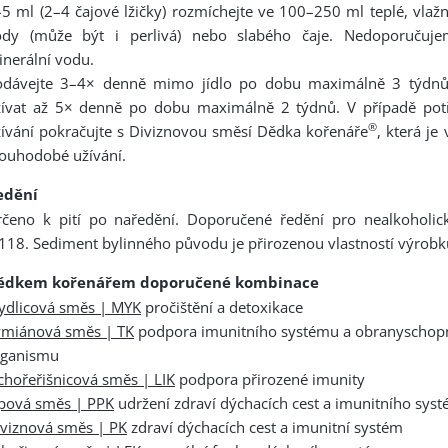
5 ml (2–4 čajové lžičky) rozmíchejte ve 100–250 ml teplé, vlaž
ody (může být i perlivá) nebo slabého čaje. Nedoporučuje
nerální vodu.
odávejte 3–4× denně mimo jídlo po dobu maximálně 3 týdnů,
žívat až 5× denně po dobu maximálně 2 týdnů. V případě pot
®
ívání pokračujte s Diviznovou směsí Dědka kořenáře
, která je
ouhodobé užívání.
edění
rčeno k pití po naředění. Doporučené ředění pro nealkoholic
118. Sediment bylinného původu je přirozenou vlastností výrobk
ědkem kořenářem doporučené kombinace
ydlicová směs | MYK
pročištění a detoxikace
ymiánová směs | TK
podpora imunitního systému a obranyschop
rganismu
chořeřišnicová směs | LIK
podpora přirozené imunity
ipová směs | PPK
udržení zdraví dýchacích cest a imunitního sys
viznová směs | PK
zdraví dýchacích cest a imunitní systém