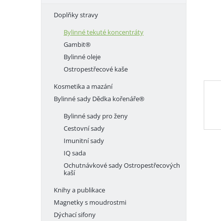
e
Doplňky stravy
l
Bylinné tekuté koncentráty
Gambit®
Bylinné oleje
Ostropestřecové kaše
Kosmetika a mazání
Bylinné sady Dědka kořenáře®
Bylinné sady pro ženy
Cestovní sady
Imunitní sady
IQ sada
Ochutnávkové sady Ostropestřecových
kaší
Knihy a publikace
Magnetky s moudrostmi
Dýchací sifony