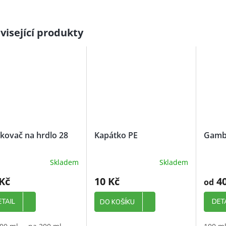
visející produkty
kovač na hrdlo 28
Kapátko PE
Gambi
Skladem
Skladem
měrné
nocení
Kč
10 Kč
40
od
uktu
ETAIL
DET
DO KOŠÍKU