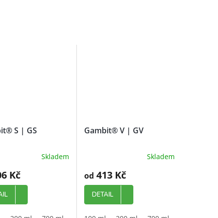
t® S | GS
Gambit® V | GV
Skladem
Skladem
6 Kč
413 Kč
od
AIL
DETAIL