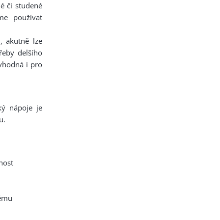
né či studené
me používat
 akutně lze
řeby delšího
 vhodná i pro
ký nápoje je
u.
nost
tému