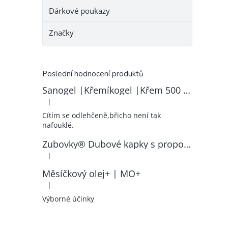
Dárkové poukazy
Značky
Poslední hodnocení produktů
Sanogel |Křemíkogel |Křem 500 ml
|
Hodnocení produktu je 5 z 5 hvězdiček.
Cítím se odlehčeně,břicho není tak
nafouklé.
Zubovky® Dubové kapky s propolisem | RK–ZP
|
Hodnocení produktu je 5 z 5 hvězdiček.
Měsíčkový olej+ | MO+
|
Hodnocení produktu je 5 z 5 hvězdiček.
Výborné účinky