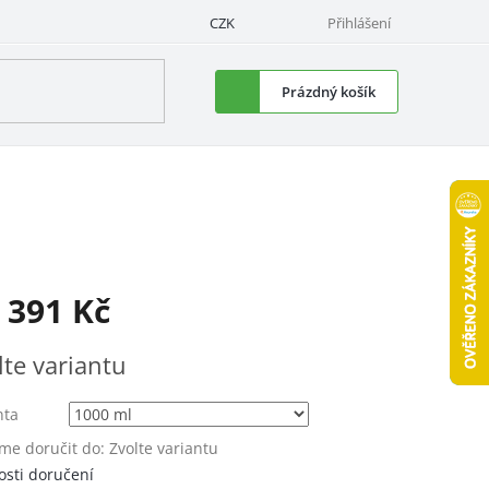
CZK
Přihlášení
Nákupní
Prázdný košík
košík
d
391 Kč
á
lte variantu
nta
e doručit do:
Zvolte variantu
sti doručení