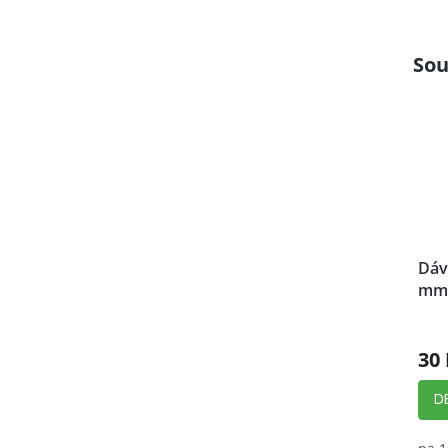
Sou
Dáv
mm
Prů
hod
30 
prod
je
5,0
D
z
5