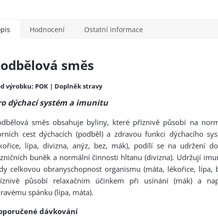
pis
Hodnocení
Ostatní informace
odbělová směs
d výrobku: POK | Doplněk stravy
ro dýchací systém a imunitu
odbělová směs obsahuje byliny, které příznivě působí na norm
orních cest dýchacích (podběl) a zdravou funkci dýchacího sy
kořice, lípa, divizna, anýz, bez, mák), podílí se na udržení d
izničních buněk a normální činnosti hltanu (divizna). Udržují imu
dy celkovou obranyschopnost organismu (máta, lékořice, lípa, b
říznivě působí relaxačním účinkem při usínání (mák) a na
ravému spánku (lípa, máta).
oporučené dávkování