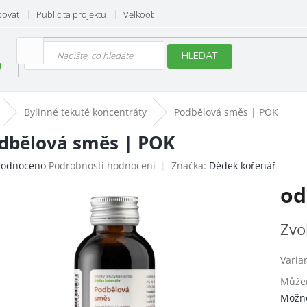
povat
Publicita projektu
Velkoobchod
Hodnocení obchodu
HLEDAT
Bylinné tekuté koncentráty
Podbělová směs | POK
dbělová směs | POK
ěrné
odnoceno
Podrobnosti hodnocení
Značka:
Dědek kořenář
ocení
o
uktu
Měrn
Zvo
cena:
iček.
Varia
Můžem
Možno