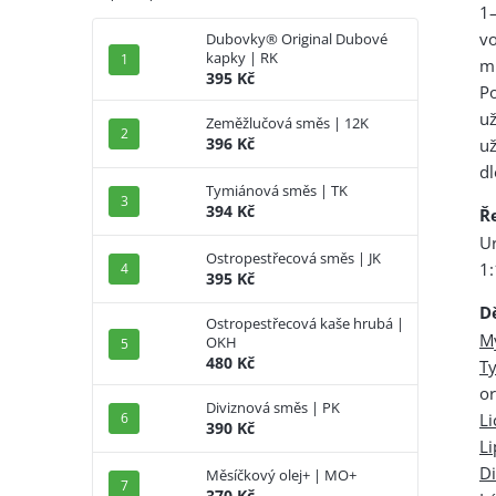
1–
v
Dubovky® Original Dubové
kapky | RK
mi
395 Kč
P
u
Zeměžlučová směs | 12K
396 Kč
už
dl
Tymiánová směs | TK
394 Kč
Ř
U
Ostropestřecová směs | JK
1:
395 Kč
D
Ostropestřecová kaše hrubá |
M
OKH
480 Kč
T
o
Diviznová směs | PK
Li
390 Kč
L
Di
Měsíčkový olej+ | MO+
370 Kč