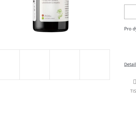
Pro d
Detai
TI