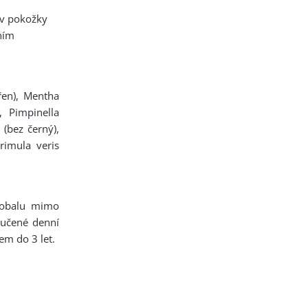
av pokožky
ním
ořen), Mentha
), Pimpinella
(bez černý),
rimula veris
 obalu mimo
ručené denní
em do 3 let.