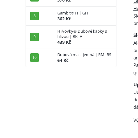
Lé
H
Gambit® H | GH
Sl
362 Kč
pr
Hlívovky® Dubové kapky s
S
hlívou | RK–V
439 Kč
Al
pi
Dubová mast jemná | RM–BS
an
64 Kč
P
(p
U
U
d
dá
Vý