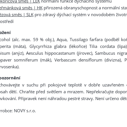
kořicová směs | LEK
normální funkce dýchacího systému
eřmánková směs | HK
přirozená obranyschopnost a normální st
ézová směs | SLK
pro zdravý dýchací systém v novodobém život
ostředí
ložení
cohol (alc. max. 59 % obj.), Aqua, Tussilago farfara (podběl k
perita (máta), Glycyrrhiza glabra (lékořice) Tilia cordata (lípa
isum (anýz), Aesculus hippocastanum (jírovec), Sambucus nigra 
apaver somniferum (mák), Verbascum densiflorum (divizna), P
rvosenka).
pozornění
chovávejte v suchu při pokojové teplotě v dobře uzavřeném
osah dětí. Chraňte před světlem a mrazem. Nepřekračujte dopo
vkování. Přípravek není náhradou pestré stravy. Není určeno dět
robce: NOVY s.r.o.