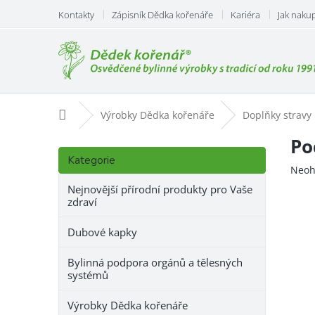
Přejít
Kontakty
Zápisník Dědka kořenáře
Kariéra
Jak naku
na
obsah
Domů
Výrobky Dědka kořenáře
Doplňky stravy
P
Po
Přeskočit
o
Kategorie
kategorie
Prům
Neoh
s
hodn
t
Nejnovější přírodní produkty pro Vaše
prod
zdraví
r
je
a
0,0
Dubové kapky
n
z
n
5
Bylinná podpora orgánů a tělesných
hvězd
í
systémů
p
a
Výrobky Dědka kořenáře
n