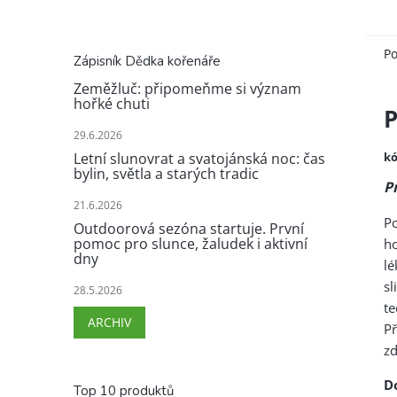
Po
Zápisník Dědka kořenáře
Zeměžluč: připomeňme si význam
hořké chuti
P
29.6.2026
kó
Letní slunovrat a svatojánská noc: čas
bylin, světla a starých tradic
P
21.6.2026
P
Outdoorová sezóna startuje. První
pomoc pro slunce, žaludek i aktivní
h
dny
lé
sl
28.5.2026
te
ARCHIV
P
zd
D
Top 10 produktů