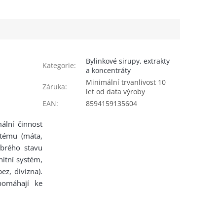
Bylinkové sirupy, extrakty
Kategorie
:
a koncentráty
Minimální trvanlivost 10
Záruka
:
let od data výroby
EAN
:
8594159135604
ální činnost
stému (máta,
obrého stavu
nitní systém,
ez, divizna).
pomáhají ke