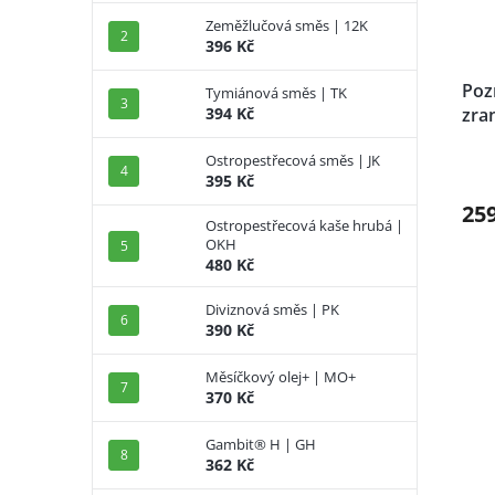
Zeměžlučová směs | 12K
396 Kč
Poz
Tymiánová směs | TK
zra
394 Kč
Ostropestřecová směs | JK
395 Kč
25
Ostropestřecová kaše hrubá |
OKH
480 Kč
Diviznová směs | PK
390 Kč
Měsíčkový olej+ | MO+
370 Kč
Gambit® H | GH
362 Kč