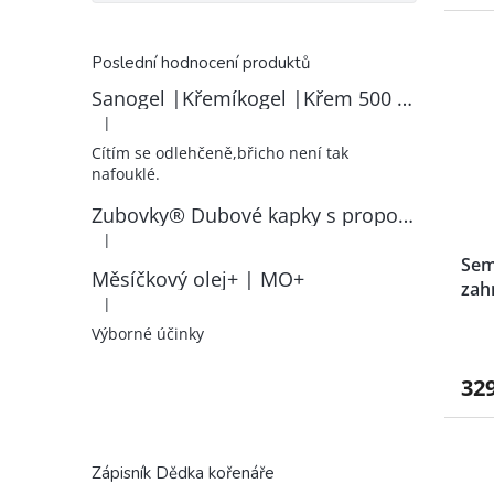
Poslední hodnocení produktů
Sanogel |Křemíkogel |Křem 500 ml
|
Hodnocení produktu je 5 z 5 hvězdiček.
Cítím se odlehčeně,břicho není tak
nafouklé.
Zubovky® Dubové kapky s propolisem | RK–ZP
|
Hodnocení produktu je 5 z 5 hvězdiček.
Sem
Měsíčkový olej+ | MO+
zah
|
Hodnocení produktu je 5 z 5 hvězdiček.
Výborné účinky
32
Zápisník Dědka kořenáře