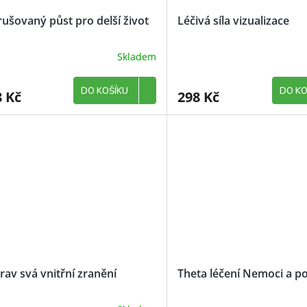
rušovaný půst pro delší život
Léčivá síla vizualizace
Skladem
DO KOŠÍKU
DO KO
8 Kč
298 Kč
rav svá vnitřní zranění
Theta léčení Nemoci a po