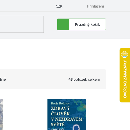
CZK
Přihlášení
Nákupní
Prázdný košík
košík
43
položek celkem
dně