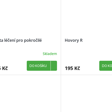
ta léčení pro pokročilé
Hovory R
Skladem
DO KOŠÍKU
DO KO
5 Kč
195 Kč