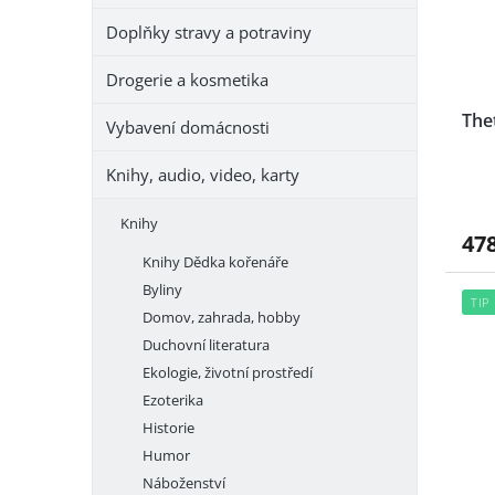
e
r
u
Doplňky stravy a potraviny
l
o
k
d
t
Drogerie a kosmetika
u
ů
k
The
Vybavení domácnosti
t
ů
Knihy, audio, video, karty
Knihy
47
Knihy Dědka kořenáře
Byliny
TIP
Domov, zahrada, hobby
Duchovní literatura
Ekologie, životní prostředí
Ezoterika
Historie
Humor
Náboženství