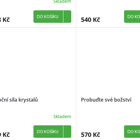
Skladem
DO KOŠÍKU
DO KO
8 Kč
540 Kč
ční síla krystalů
Probuďte své božství
Skladem
DO KOŠÍKU
DO KO
9 Kč
570 Kč