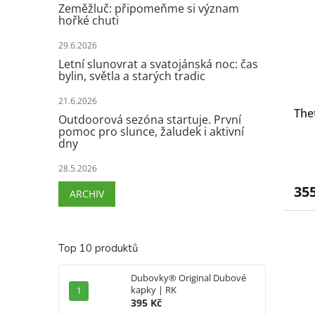
Zeměžluč: připomeňme si význam
hořké chuti
29.6.2026
Letní slunovrat a svatojánská noc: čas
bylin, světla a starých tradic
21.6.2026
The
Outdoorová sezóna startuje. První
pomoc pro slunce, žaludek i aktivní
dny
28.5.2026
35
ARCHIV
Top 10 produktů
Dubovky® Original Dubové
kapky | RK
395 Kč