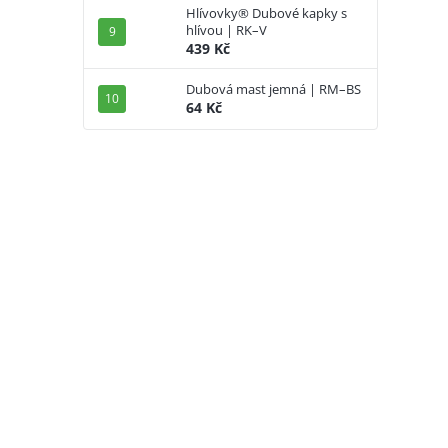
Hlívovky® Dubové kapky s
hlívou | RK–V
439 Kč
Dubová mast jemná | RM–BS
64 Kč