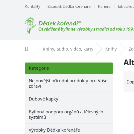
Přejít
Kontakty
Zápisník Dědka kořenáře
Kariéra
Jak naku
na
obsah
Domů
Knihy, audio, video, karty
Knihy
Zd
P
Al
Přeskočit
o
Kategorie
kategorie
s
Ř
t
a
Nejnovější přírodní produkty pro Vaše
Dop
zdraví
r
z
a
e
Dubové kapky
n
V
n
n
ý
í
Bylinná podpora orgánů a tělesných
í
p
p
systémů
p
i
r
a
s
o
Výrobky Dědka kořenáře
n
p
d