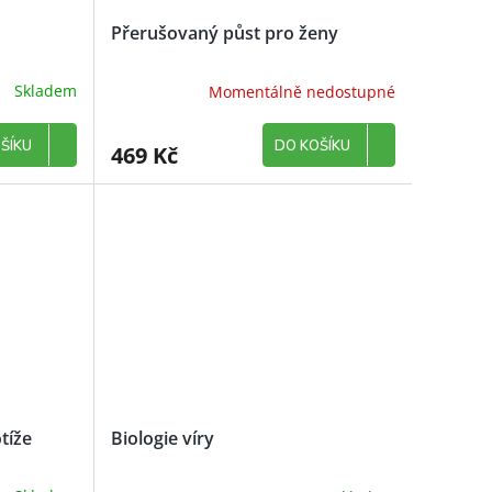
Přerušovaný půst pro ženy
Skladem
Momentálně nedostupné
ŠÍKU
DO KOŠÍKU
469 Kč
tíže
Biologie víry