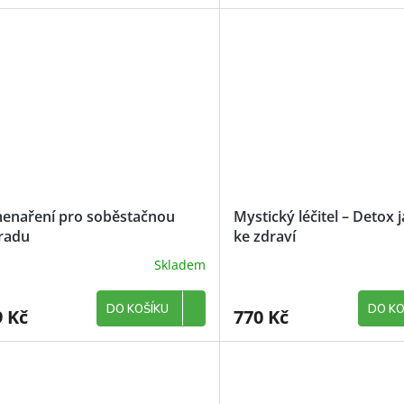
enaření pro soběstačnou
Mystický léčitel – Detox 
radu
ke zdraví
Skladem
DO KOŠÍKU
DO KO
9 Kč
770 Kč